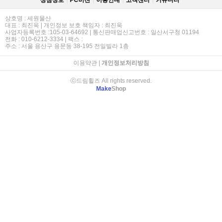
상점정보
PC버젼
이용안내
고객센터
커뮤니티
상호명 : 세원물산
대표 : 최진욱 | 개인정보 보호 책임자 : 최진욱
사업자등록번호 :105-03-64692 | 통신판매업신고번호 : 일산서구청 01194
전화 : 010-6212-3334 | 팩스 :
주소 : 서울 용산구 용문동 38-195 전일빌라 1층
이용약관
|
개인정보처리방침
ⓒ드림휠즈 All rights reserved.
Make
Shop