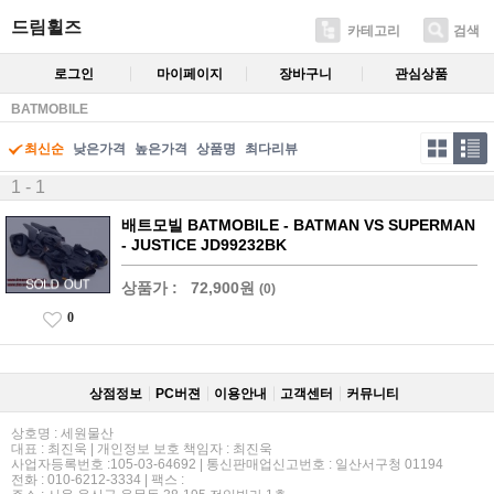
드림휠즈
카테고리
검색
로그인
마이페이지
장바구니
관심상품
BATMOBILE
최신순
낮은가격
높은가격
상품명
최다리뷰
1 - 1
배트모빌 BATMOBILE - BATMAN VS SUPERMAN
- JUSTICE JD99232BK
상품가 :
72,900원
(0)
0
상점정보
PC버젼
이용안내
고객센터
커뮤니티
상호명 : 세원물산
대표 : 최진욱 | 개인정보 보호 책임자 : 최진욱
사업자등록번호 :105-03-64692 | 통신판매업신고번호 : 일산서구청 01194
전화 : 010-6212-3334 | 팩스 :