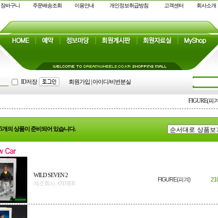
장바구니
주문배송조회
이용안내
개인정보취급방침
고객센터
회사소개
ID저장
회원가입
|
아이디/비번분실
FIGURE(피겨
 : 5개의 상품이 준비되어 있습니다.
WILD SEVEN 2
FIGURE(피겨)
21
제조회사 : OTHER