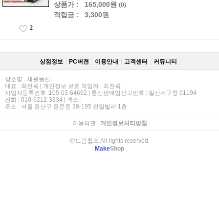
상품가 :
165,000원
(0)
적립금 :
3,300원
2
상점정보
PC버젼
이용안내
고객센터
커뮤니티
상호명 : 세원물산
대표 : 최진욱 | 개인정보 보호 책임자 : 최진욱
사업자등록번호 :105-03-64692 | 통신판매업신고번호 : 일산서구청 01194
전화 : 010-6212-3334 | 팩스 :
주소 : 서울 용산구 용문동 38-195 전일빌라 1층
이용약관
|
개인정보처리방침
ⓒ드림휠즈 All rights reserved.
Make
Shop