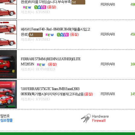
완료)하자품 1개있습니다.부속부족
FERRARI
49
(품절)
제조회사 : KYOSHO
페라리 Ferrari F40 - Red - 08416R 38-60( 9월출시입고
완료)
(품절)
FERRARI
45
제조회사 : KYOSHO
FERRARI 575MM (RED/IN:LEATHER)ELITE
MT2053N
(품절)
FERRARI
16
제조회사 : HOTWHEELS
'118 FERRARI 575GTC Team JMB Estoril 2003
08393B(특가행사)마지막미개봉재고1대남음
(품절)
FERRARI
14
제조회사 : KYOSHO