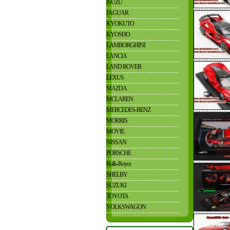
ISUZU
JAGUAR
KYOKUTO
KYOSHO
LAMBORGHINI
LANCIA
LAND ROVER
LEXUS
MAZDA
MCLAREN
MERCEDES-BENZ
MORRIS
MOVIE
NISSAN
PORSCHE
Rolls-Royce
SHELBY
SUZUKI
TOYOTA
VOLKSWAGON