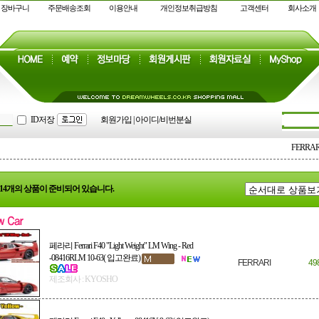
장바구니
주문배송조회
이용안내
개인정보취급방침
고객센터
회사소개
ID저장
회원가입
|
아이디/비번분실
FERRAR
: 14개의 상품이 준비되어 있습니다.
페라리 Ferrari F40 "Light Weight" LM Wing - Red
-08416RLM 10-63( 입고완료)
FERRARI
49
제조회사 : KYOSHO