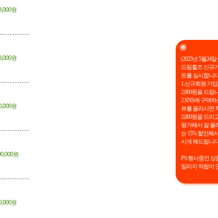
8,000원
8,000원
(2025년 5월24일~
드림휠즈 신규가
트를 실시합니다
1.신규회원 가
2,000원을 드립
2.SNS에 구매하
0,000원
뷰를 올리시면 
2,000원을 드리
평가해서 잘 올
는 15% 할인해
시게 해드립니다
00,000원
PS:행사중인 상
일리지 적립이 
0,000원