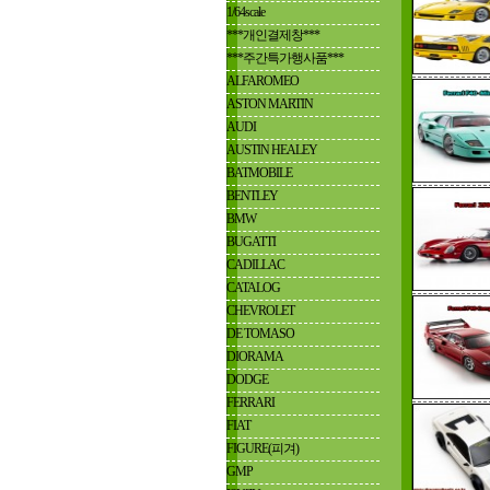
1/64scale
***개인결제창***
***주간특가행사품***
ALFAROMEO
ASTON MARTIN
AUDI
AUSTIN HEALEY
BATMOBILE
BENTLEY
BMW
BUGATTI
CADILLAC
CATALOG
CHEVROLET
DE TOMASO
DIORAMA
DODGE
FERRARI
FIAT
FIGURE(피겨)
GMP