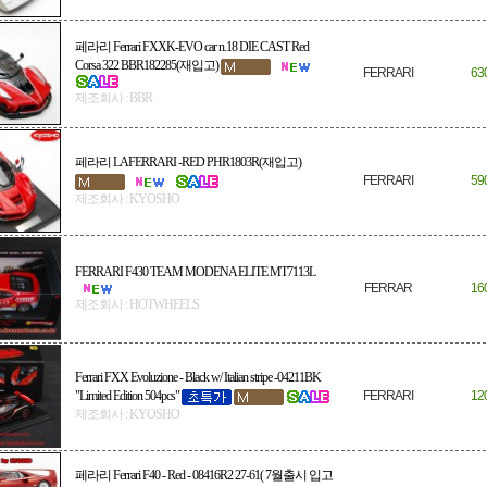
페라리 Ferrari FXXK-EVO car n.18 DIE CAST Red
Corsa 322 BBR182285(재입고)
FERRARI
63
제조회사 : BBR
페라리 LAFERRARI -RED PHR1803R(재입고)
FERRARI
59
제조회사 : KYOSHO
FERRARI F430 TEAM MODENA ELITE MT7113L
FERRAR
16
제조회사 : HOTWHEELS
Ferrari FXX Evoluzione - Black w/ Italian stripe -04211BK
"Limited Edition 504pcs"
FERRARI
12
제조회사 : KYOSHO
페라리 Ferrari F40 - Red - 08416R2 27-61( 7월출시 입고