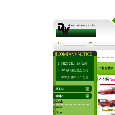
ID :
PW :
1
6월23~24일 지방 출장
* 총 상품수 
2
2026년6월초 교쇼 신상
3
2024년9월초 교쇼 신상
1/12 scale
1/24scale
1/43scale