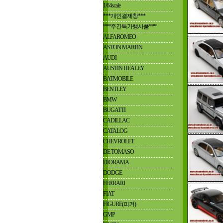
1/64scale
***개인결제창***
***주간특가행사품***
ALFAROMEO
ASTON MARTIN
AUDI
AUSTIN HEALEY
BATMOBILE
BENTLEY
BMW
BUGATTI
CADILLAC
CATALOG
CHEVROLET
DE TOMASO
DIORAMA
DODGE
FERRARI
FIAT
FIGURE(피겨)
GMP