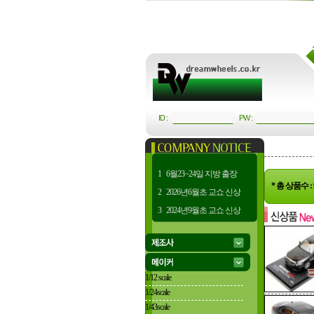
ID :
PW :
1
6월23~24일 지방 출장
* 총 상품수
2
2026년6월초 교쇼 신상
3
2024년9월초 교쇼 신상
1/12 scale
1/24scale
1/43scale