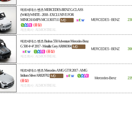
메르세데스 벤츠 MERCEDES-BENZ G-CLASS
(W463) WHITE - 2018 - EXCLUSIVE FOR
MINICHAMPS MC113037111
MERCEDES - BENZ
23
(품절)
제조회사 : ALMOSTREAL
메르세데스 벤츠 Brabus 550 Adventure Mercedes-Benz
G 500 4×4² 2017 - Metallic Grey AR860304
MERCEDES - BENZ
39
(품절)
제조회사 : ALMOSTREAL
메르세데스 벤츠 Mercedes-AMG GT R 2017 - AMG
Iridium Silver AR820702
Mercedes-Benz
23
(품절)
제조회사 : ALMOSTREAL