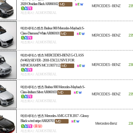
2020 Obsidian Black AR860102
MERCEDES - BENZ
23
제조회사 : ALMOSTREAL
메르세데스벤츠 Brabus 900 Mercedes-Maybach S-
Class-Diamond White AR860101
MERCEDES - BENZ
23
제조회사 : ALMOSTREAL
메르세데스 벤츠 MERCEDES-BENZ G-CLASS
(W463) SILVER - 2018- EXCLUSIVE FOR
MERCEDES - BENZ
23
MINICHAMPS MC113037112
제조회사 : ALMOSTREAL
메르세데스 벤츠 Brabus 900 Mercedes-Maybach S-
Class-Iridium Silver AR860103
MERCEDES - BENZ
23
제조회사 : ALMOSTREAL
메르세데스 벤츠 Mercedes-AMG GT R 2017 - Glossy
Black w/red stripe AR820703
Mercedes-Benz
23
(품절)
제조회사 : ALMOSTREAL