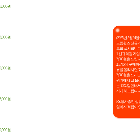
5,000원
5,000원
(2025년 5월24일~
드림휠즈 신규가
트를 실시합니다
1.신규회원 가
2,000원을 드립
2.SNS에 구매하
0,000원
뷰를 올리시면 
2,000원을 드리
평가해서 잘 올
는 15% 할인해
시게 해드립니다
5,000원
PS:행사중인 상
일리지 적립이 
0,000원