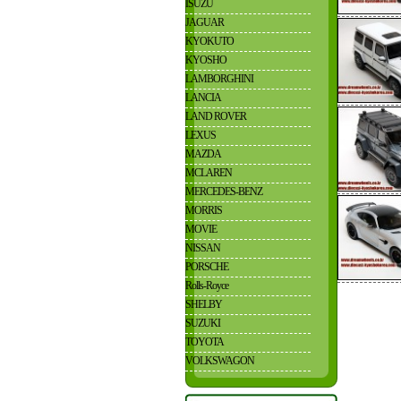
ISUZU
JAGUAR
KYOKUTO
KYOSHO
LAMBORGHINI
LANCIA
LAND ROVER
LEXUS
MAZDA
MCLAREN
MERCEDES-BENZ
MORRIS
MOVIE
NISSAN
PORSCHE
Rolls-Royce
SHELBY
SUZUKI
TOYOTA
VOLKSWAGON