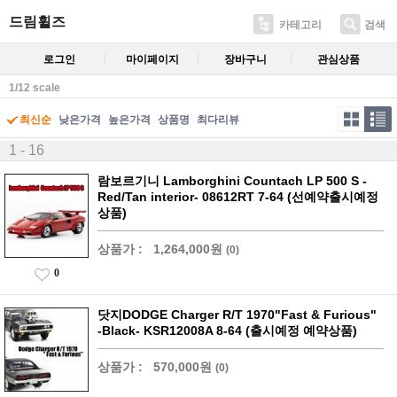
드림휠즈
카테고리
검색
로그인
마이페이지
장바구니
관심상품
1/12 scale
최신순
낮은가격
높은가격
상품명
최다리뷰
1 - 16
람보르기니 Lamborghini Countach LP 500 S -
Red/Tan interior- 08612RT 7-64 (선예약출시예정
상품)
상품가 :
1,264,000원
(0)
0
닷지DODGE Charger R/T 1970"Fast & Furious"
-Black- KSR12008A 8-64 (출시예정 예약상품)
상품가 :
570,000원
(0)