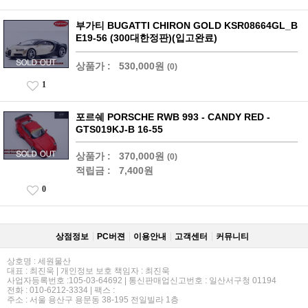
부가티 BUGATTI CHIRON GOLD KSR08664GL_B
E19-56 (300대한정판)(입고완료)
상품가 :
530,000원
(0)
1
포르쉐 PORSCHE RWB 993 - CANDY RED -
GTS019KJ-B 16-55
상품가 :
370,000원
(0)
적립금 :
7,400원
0
상점정보
PC버젼
이용안내
고객센터
커뮤니티
상호명 : 세원물산
대표 : 최진욱 | 개인정보 보호 책임자 : 최진욱
사업자등록번호 :105-03-64692 | 통신판매업신고번호 : 일산서구청 01194
전화 : 010-6212-3334 | 팩스 :
주소 : 서울 용산구 용문동 38-195 전일빌라 1층